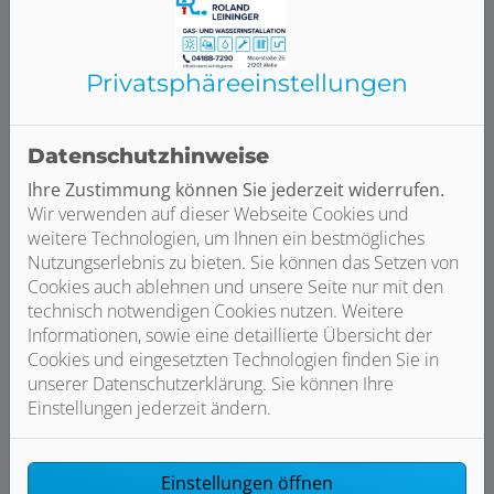
Höhe des Raumes (m)
Privatsphäre­einstellungen
Budget und Umbauzeitraum
Datenschutzhinweise
Ihre Zustimmung können Sie jederzeit widerrufen.
Wie viel möchten Sie für Ihr Traumbad ca.
Wir verwenden auf dieser Webseite Cookies und
ausgeben (Euro)?
weitere Technologien, um Ihnen ein bestmögliches
Nutzungserlebnis zu bieten. Sie können das Setzen von
Cookies auch ablehnen und unsere Seite nur mit den
technisch notwendigen Cookies nutzen. Weitere
Wann möchten Sie mit dem Umbau beginnen?
Informationen, sowie eine detaillierte Übersicht der
Cookies und eingesetzten Technologien finden Sie in
unserer Datenschutzerklärung. Sie können Ihre
Bilder von Ihrem Projekt
Einstellungen jederzeit ändern.
Gerne dürfen Sie uns zusätzliche Informationen
und Bilder zu der Ist-Situation hier hochladen.
Einstellungen öffnen