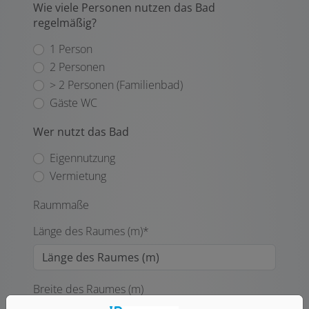
Wie viele Personen nutzen das Bad
regelmäßig?
1 Person
2 Personen
> 2 Personen (Familienbad)
Gäste WC
Wer nutzt das Bad
Eigennutzung
Vermietung
Raummaße
Länge des Raumes (m)*
Breite des Raumes (m)