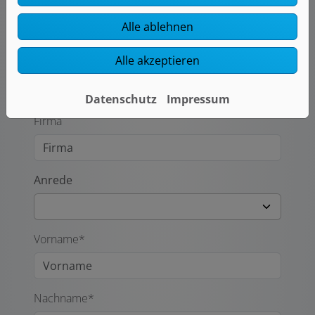
Alle ablehnen
Laden Sie hier Ihre Dateien hoch.
Alle akzeptieren
Hinweis zur Dateigröße: max. 10 MB
Ihre Kontaktdaten
Datenschutz
Impressum
Firma
Anrede
Vorname*
Nachname*