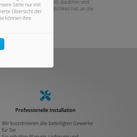
n, was den Umbau schnell, staubfrei und
sere Seite nur mit
mit das Wasser keine Möglichkeit hat, an die
ierte Übersicht der
ie können Ihre
n
Professionelle Installation
Wir koordinieren alle beteiligten Gewerke
für Sie
Sie erhalten Planung, Lieferung und