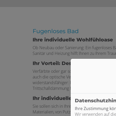
Fugenloses Bad
Ihre individuelle Wohlfühloase
Ob Neubau oder Sanierung: Ein fugenloses Bad 
Sanitär und Heizung hilft Ihnen zu Ihrem Tr
Ihr Vorteil: Design und Funktio
Verfärbte oder gar schimmelnde Fugen gehören
auch die optische Vergrößerung Ihres Badezim
widerstandsfähiger: Fällt Ihnen doch einmal e
Trittschalldämmung fängt die große Fläche die
Ihr individuelles Bad
Datenschutzhi
Sie sollen sich in Ihrem Bad wohlfühlen. Desh
Ihre Zustimmung könn
Materialien, von Putz über PVC bis hin zu Fe
Wir verwenden auf die