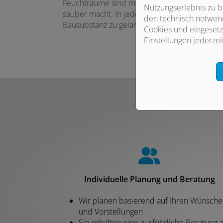
Feuchträume sind möglich! Teilweise kann d
Nutzungserlebnis zu b
sauber macht. In jedem Fall tragen wir Sorge d
den technisch notwend
Bausubstanz zu gelangen.
Cookies und eingesetz
Einstellungen jederzei
Individuelle Planung und Beratung
Wir planen basierend auf Ihren Wünsch
und Vorstellungen
Sie erhalten eine ausführliche Beratung 