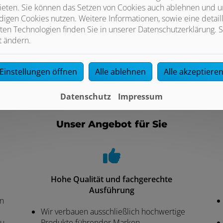
as Material auch über Bestandsböden und -wände verlegt werde
ieten. Sie können das Setzen von Cookies auch ablehnen und un
afür, dass Ihr Wahlbelag richtig verlegt und versiegelt wird, da
igen Cookies nutzen. Weitere Informationen, sowie eine detaill
ten Technologien finden Sie in unserer Datenschutzerklärung. S
t ändern.
Einstellungen öffnen
Alle ablehnen
Alle akzeptiere
Datenschutz
Impressum
Unser Angebot für Sie
Hohe Qualität und fachgerechte
Ausführung
en
Wir verbauen ausschließlich hochwertige
zu
Produkte führender Marken