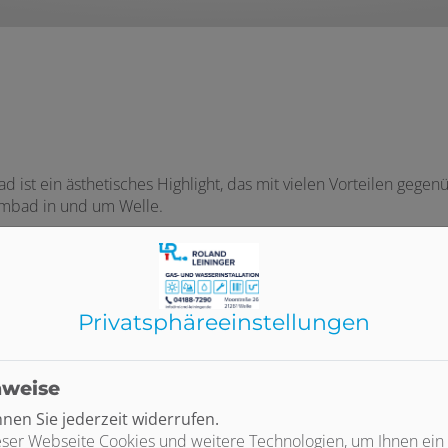
ist ein ästhetisches Highlight, das mit vielen Vorteilen gegenü
aumbad in und um Welle.
n vereint
 mit einem fugenlosen Bad der Vergangenheit an. Eine einfache
mers durch das fugenlose Design ist ein wichtiger Faktor. Dur
twas aus der Hand, platzt bei kleinen Fliesen gerne eine Ecke 
Privatsphäre­einstellungen
 Krafteinwirkung besser ab und geht nicht so schnell kaputt.
nweise
alb soll es auch so aussehen, wie Sie es sich vorstellen. Wir 
en Sie jederzeit widerrufen.
insteinzeug, und finden gemeinsam mit Ihnen Ihren Traumbelag.
ser Webseite Cookies und weitere Technologien, um Ihnen ein