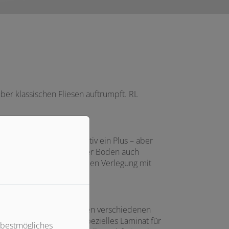
ber klassischen Fliesen auftrumpft. RL
re Reinigung ist definitiv ein Plus – aber
ch die große Fläche ist der Boden auch
ab. Dank der professionellen Verlegung mit
beraten Sie umfassend zu den verschiedenen
 Sogar Holzböden oder spezielles Laminat für
 bestmögliches