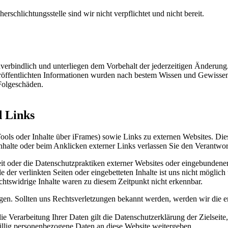
schlichtungsstelle sind wir nicht verpflichtet und nicht bereit.
erbindlich und unterliegen dem Vorbehalt der jederzeitigen Änderung. 
eröffentlichten Informationen wurden nach bestem Wissen und Gewissen e
 Folgeschäden.
d Links
 Tools oder Inhalte über iFrames) sowie Links zu externen Websites. Die
nhalte oder beim Anklicken externer Links verlassen Sie den Verantwor
t oder die Datenschutzpraktiken externer Websites oder eingebundener Dr
lle der verlinkten Seiten oder eingebetteten Inhalte ist uns nicht mögl
chtswidrige Inhalte waren zu diesem Zeitpunkt nicht erkennbar.
eigen. Sollten uns Rechtsverletzungen bekannt werden, werden wir die 
die Verarbeitung Ihrer Daten gilt die Datenschutzerklärung der Zielsei
eiwillig personenbezogene Daten an diese Website weitergeben.