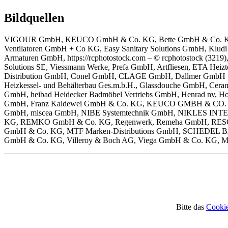
Bildquellen
VIGOUR GmbH, KEUCO GmbH & Co. KG, Bette GmbH & Co. KG, Gess
Ventilatoren GmbH + Co KG, Easy Sanitary Solutions GmbH, 
Armaturen GmbH, https://rcphotostock.com – © rcphotostock (3219
Solutions SE, Viessmann Werke, Prefa GmbH, Artfliesen, ETA H
Distribution GmbH,
Conel GmbH,
CLAGE GmbH, Dallmer GmbH + Co
Heizkessel- und Behälterbau Ges.m.b.H., Glassdouche GmbH, Cera
GmbH, heibad Heidecker Badmöbel Vertriebs GmbH,
Henrad nv, 
GmbH, Franz Kaldewei GmbH & Co. KG,
KEUCO GMBH & CO. KG,
GmbH, miscea GmbH, NIBE Systemtechnik GmbH, NIKLES INTER 
KG,
REMKO GmbH & Co. KG, Regenwerk, Remeha GmbH, RESOPAL 
GmbH & Co. KG, MTF Marken-Distributions GmbH, SCHEDEL 
GmbH & Co. KG, Villeroy & Boch AG, Viega GmbH & Co. KG, 
Bitte das
Cookie