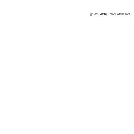
@G
oss Vitalij
– stock.adobe.com