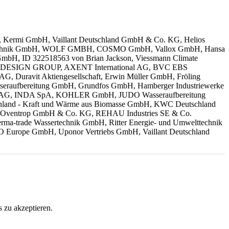
 Kermi GmbH, Vaillant Deutschland GmbH & Co. KG, Helios
rmotechnik GmbH, WOLF GMBH, COSMO GmbH, Vallox GmbH, Hansa
D GmbH, ID 322518563 von Brian Jackson, Viessmann Climate
ESIGN GROUP, AXENT International AG,
BVC EBS
Duravit Aktiengesellschaft, Erwin Müller GmbH, Fröling
sseraufbereitung GmbH,
Grundfos GmbH, Hamberger Industriewerke
AG, INDA SpA,
KOHLER GmbH, JUDO Wasseraufbereitung
d - Kraft und Wärme aus Biomasse GmbH, KWC Deutschland
Oventrop GmbH & Co. KG, REHAU Industries SE & Co.
rade Wassertechnik GmbH, Ritter Energie- und Umwelttechnik
pe GmbH, Uponor Vertriebs GmbH, Vaillant Deutschland
 zu akzeptieren.