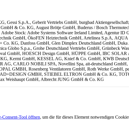
i S.p.A., Geberit Vertriebs GmbH, burgbad Aktiengesellschaft,
Kludi GmbH & Co. KG, August Brötje GmbH, Buderus / Bosch The
), Adobe Stock: Adobe Systems Software Ireland Limited, Agentur I
eiztechnik GmbH, ÖkoFEN Heiztechnik GmbH,
Artelinea S.p.A,
AQUA D
. KG, Danfoss GmbH, Glen Dimplex Deutschland GmbH, Duka AG, 
mica Globo S.p.a., Grohe Deutschland Vertriebs GmbH, Grünbeck Wa
Hoval GmbH, HOESCH Design GmbH,
HÜPPE GmbH, IBC SOLAR 
 Kermi GmbH, KESSEL AG, Knief & Co. GmbH, KWB Deutschlan
AG, CARLO NOBILI SPA, Novellini Spa, ait-deutschland GmbH, 
GMBH, Rosenberg Ventilatoren GmbH, Roth Werke GmbH, perma-t
BAD+DESIGN GMBH, STIEBEL ELTRON GmbH & Co. KG, TOTO Euro
Max Weishaupt GmbH,
Albrecht JUNG GmbH & Co. KG
-Consent-Tool öffnen
, um die für dieses Element notwendigen Cookies