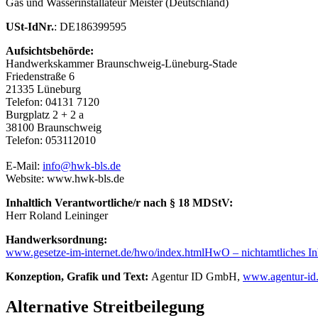
Gas und Wasserinstallateur Meister (Deutschland)
USt-IdNr.
: DE186399595
Aufsichtsbehörde:
Handwerkskammer Braunschweig-Lüneburg-Stade
Friedenstraße 6
21335 Lüneburg
Telefon:
04131 7120
Burgplatz 2 + 2 a
38100 Braunschweig
Telefon: 053112010
E-Mail:
info@hwk-bls.de
Website: www.hwk-bls.de
Inhaltlich Verantwortliche/r nach § 18 MDStV:
Herr Roland Leininger
Handwerksordnung:
www.gesetze-im-internet.de/hwo/index.htmlHwO – nichtamtliches Inh
Konzeption, Grafik und Text:
Agentur ID GmbH,
www.agentur-id
Alternative Streitbeilegung